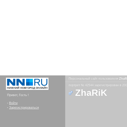
Персональный сайт пользователя
ZhaR
портрет № 42544 зарегистрирован в 200
ZhaRiK
Привет, Гость !
-
Войти
-
Зарегистрироваться