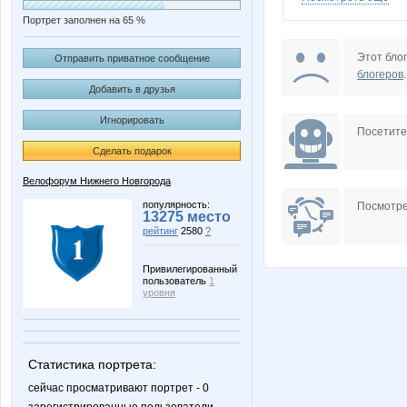
Портрет заполнен на 65 %
Ezhi
Jacky
Этот блог
Отправить приватное сообщение
блогеров
.
Добавить в друзья
Игнорировать
Maks S
Moloto
Посетит
Сделать подарок
Велофорум Нижнего Новгорода
gang-nn
hatagu
популярность:
Посмотре
13275 место
рейтинг
2580
?
Привилегированный
пользователь
1
Бездушный доктор
Бра
уровня
Статистика портрета:
РыжийЧёрт
Серый 
сейчас просматривают портрет - 0