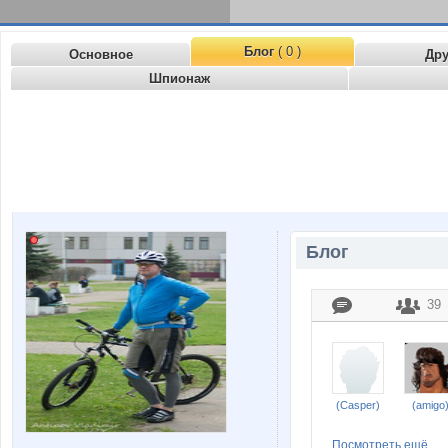
Блог
( 0 )
Основное
Др
Шпионаж
Блог
39
(Casper)
(amigo
Посмотреть ещё